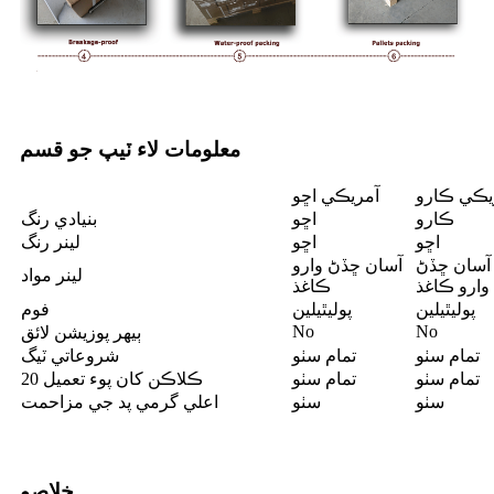
معلومات لاء ٽيپ جو قسم
يڪي ڪارو
آمريڪي اڇو
ڪارو
اڇو
بنيادي رنگ
اڇو
اڇو
لينر رنگ
آسان ڇڏڻ
آسان ڇڏڻ وارو
لينر مواد
وارو ڪاغذ
ڪاغذ
پوليٿيلين
پوليٿيلين
فوم
No
No
ٻيهر پوزيشن لائق
تمام سٺو
تمام سٺو
شروعاتي ٽيگ
تمام سٺو
تمام سٺو
20 ڪلاڪن کان پوء تعميل
سٺو
سٺو
اعلي گرمي پد جي مزاحمت
خلاصو