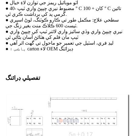
● آٽو موبائيل ريمز جي توازن لاءِ خيال
● مضبوط نيري چپپڻ واري ٽيپ -40 ° C کان + 100 ° C تائين
گرمي پد کي برداشت ڪري ٿي.
● سطحي علاج: مڪمل طور تي ڪارو ڪوٽنگ، لوڻ اسپري
ٽيسٽ 600 ڪلاڪ منٽ بغير زنگ جي.
● نيري چپپڻ واري وڏي سائيز واري لائنر ٽيپ کي چپپڻ واري
ٽيپ مان فلم کي هٽائڻ آسان بڻائي ٿي
● ليڊ فري، اسٽيل جي تعمير جو ماحول تي گهٽ اثر آهي
● باڪس ۽ carton لاء OEM ڊيزائنگ
تفصيلي ڊرائنگ