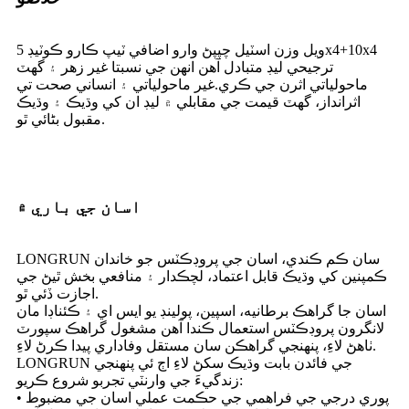
ويل وزن اسٽيل چپپڻ وارو اضافي ٽيپ ڪارو ڪوٽيڊ 5x4+10x4
ترجيحي ليڊ متبادل آهن انهن جي نسبتا غير زهر ۽ گهٽ
ماحولياتي اثرن جي ڪري.غير ماحولياتي ۽ انساني صحت تي
اثرانداز، گهٽ قيمت جي مقابلي ۾ ليڊ ان کي وڌيڪ ۽ وڌيڪ
مقبول بڻائي ٿو.
اسان جي باري ۾
LONGRUN سان ڪم ڪندي، اسان جي پروڊڪٽس جو خاندان
ڪمپنين کي وڌيڪ قابل اعتماد، لچڪدار ۽ منافعي بخش ٿيڻ جي
اجازت ڏئي ٿو.
اسان جا گراهڪ برطانيه، اسپين، پولينڊ يو ايس اي ۽ ڪئناڊا مان
لانگرون پروڊڪٽس استعمال ڪندا آهن مشغول گراهڪ سپورٽ
ٺاهڻ لاءِ، پنهنجي گراهڪن سان مستقل وفاداري پيدا ڪرڻ لاءِ.
LONGRUN جي فائدن بابت وڌيڪ سکڻ لاءِ اڄ ئي پنهنجي
زندگيءَ جي وارنٽي تجربو شروع ڪريو:
• پوري درجي جي فراهمي جي حڪمت عملي اسان جي مضبوط