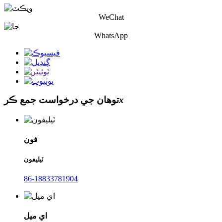
WeChat
WhatsApp
x
توهان جي درخواست جمع ڪر
فون
ٽيليفون
86-18833781904
اي ميل