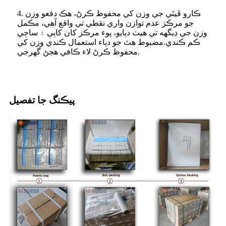
4. ڪارو ڦيٿي جي وزن کي محفوظ ڪرڻ، هڪ دفعو وزن
جو مرڪز عدم توازن واري نقطي تي واقع آهي، مڪمل
وزن جي ڊيگهه تي هيٺ دٻايو، پوء مرڪز کان کاٻي ۽ ساڄي
ڪم ڪندي.مضبوط هٿ جو دٻاء استعمال ڪندي وزن کي
محفوظ ڪرڻ لاء ڪافي هجڻ گهرجي.
پيڪنگ جا تفصيل