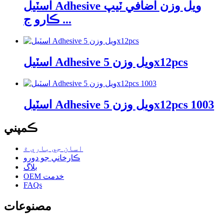
اسٽيل Adhesive ويل وزن اضافي ٽيپ
ڪارو ج ...
اسٽيل Adhesive ويل وزن 5x12pcs
اسٽيل Adhesive ويل وزن 5x12pcs 1003
ڪمپني
اسان جي باري ۾
ڪارخاني جو دورو
بلاگ
OEM خدمت
FAQs
مصنوعات