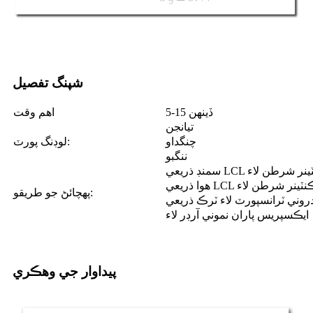
شپنگ تفصيل
5-15 ڏينهن
اهم وقت
تيانجن
چنگداو
لوڊنگ پورٽ:
ننگبو
ڪمل ڪنٽينر شرطن لاء
۽ مڪمل ڪنٽينر شرطن لاء
پهچائڻ جو طريقو:
دروني ٽرانسپورٽ لاء ٽرڪ ذريعي
ايڪسپريس پاران نموني آرڊر لاء
پيداوار جي وهڪري