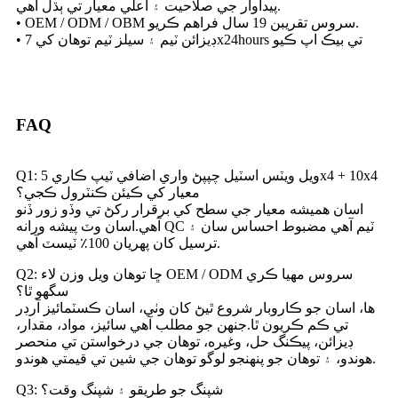
پيداوار جي صلاحيت ۽ اعلي معيار تي ٻڌل آهي.
• OEM / ODM / OBM سروس تقريبن 19 سال فراهم ڪريو.
• ڊيزائن ٽيم ۽ سيلز ٽيم توهان کي 7x24hours تي بيڪ اپ ڪيو
FAQ
Q1: ويل ويٽس اسٽيل چپپڻ واري اضافي ٽيپ ڪاري 5x4 + 10x4
معيار کي ڪيئن ڪنٽرول ڪجي؟
اسان هميشه معيار جي سطح کي برقرار رکڻ تي وڏو زور ڏنو
آهي.اسان وٽ پيشه ورانه QC ٽيم آهي مضبوط احساس سان ۽
ترسيل کان پهريان 100٪ ٽيسٽ آهي.
Q2: ڇا توهان ويل وزن لاء OEM / ODM سروس مهيا ڪري
سگهو ٿا؟
ها، اسان جو ڪاروبار شروع ٿيڻ کان وٺي، اسان ڪسٽمائيز آرڊر
تي ڪم ڪريون ٿا.جنهن جو مطلب آهي سائيز، مواد، مقدار،
ڊيزائن، پيڪنگ حل، وغيره، توهان جي درخواستن تي منحصر
هوندو، ۽ توهان جو پنهنجو لوگو توهان جي شين تي قيمتي هوندو.
Q3: شپنگ جو طريقو ۽ شپنگ وقت؟