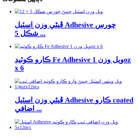
ڦيٿي وزن اسٽيل Adhesive چورس
شڪل 5 ...
ڪارو ڪوٽيڊ Fe Adhesive ويل وزن 1oz
x 6
ڦيٿي وزن اسٽيل Adhesive ڪارو coated
اضافي ...