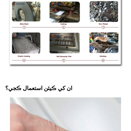
ان کي ڪيئن استعمال ڪجي؟