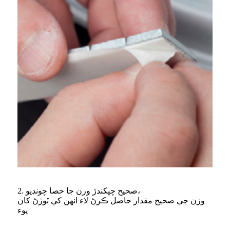
2. صحيح چپکندڙ وزن جا حصا چونڊيو،
وزن جي صحيح مقدار حاصل ڪرڻ لاء انهن کي ٽوڙڻ کان
پوء