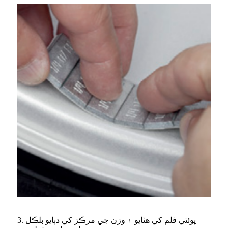
3. پوئتي فلم کي هٽايو ۽ وزن جي مرڪز کي دٻايو بلڪل