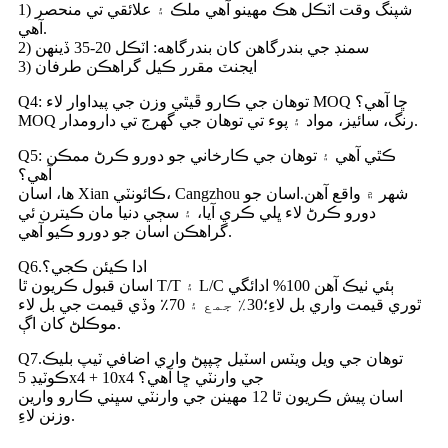
1) شپنگ وقت اٽڪل هڪ مهينو آهي ملڪ ۽ علائقي تي منحصر
آهي.
2) سمنڊ جي بندرگاهن کان بندرگاهه: اٽڪل 20-35 ڏينهن
3) ايجنٽ مقرر ڪيل گراهڪن طرفان
Q4: توهان جي ڪارو ڦيٿي وزن جي پيداوار لاء MOQ ڇا آهي؟
MOQ رنگ، سائيز، مواد ۽ پوء تي توهان جي گهرج تي دارومدار.
Q5: ڪٿي آهي ۽ توهان جي ڪارخاني جو دورو ڪرڻ ممڪن
آهي؟
ها، اسان Xian ڪائونٽي، Cangzhou شهر ۾ واقع آهن.اسان جو
دورو ڪرڻ لاء ڀلي ڪري آيا، ۽ سڄي دنيا مان ڪيترن ئي
گراهڪن اسان جو دورو ڪيو آهي.
Q6.ادا ڪيئن ڪجي؟
اسان قبول ڪريون ٿا T/T ۽ L/C ٻئي ٺيڪ آهن 100% ادائگي
ٿوري قيمت واري بل لاءِ؛30٪ جمع ۽ 70٪ وڏي قيمت جي بل لاء
موڪلڻ کان اڳ.
Q7.توهان جي ويل ويٽس اسٽيل چپپڻ واري اضافي ٽيپ بليڪ
ڪوٽيڊ 5x4 + 10x4 جي وارنٽي ڇا آهي؟
اسان پيش ڪريون ٿا 12 مھينن جي وارنٽي سڀني ڪارو وارين
وزنن لاءِ.