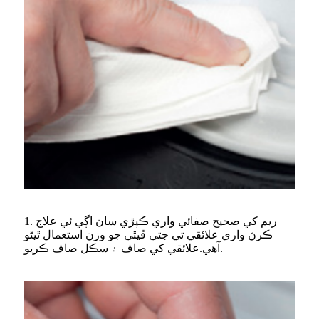
1. ريم کي صحيح صفائي واري ڪپڙي سان اڳي ئي علاج
ڪرڻ واري علائقي تي جتي ڦيٿي جو وزن استعمال ٿيڻو
آهي.علائقي کي صاف ۽ سڪل صاف ڪريو.