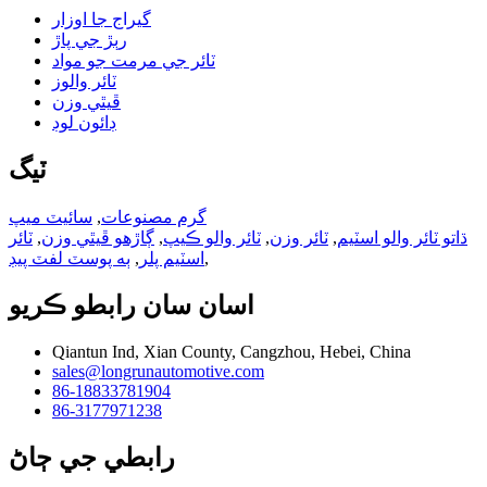
گيراج جا اوزار
رٻڙ جي پاڙ
ٽائر جي مرمت جو مواد
ٽائر والوز
ڦيٿي وزن
ڊائون لوڊ
ٽيگ
گرم مصنوعات
,
سائيٽ ميپ
ڌاتو ٽائر والو اسٽيم
,
ٽائر وزن
,
ٽائر والو ڪيپ
,
ڳاڙهو ڦيٿي وزن
,
ٽائر
,
اسٽيم پلر
,
ٻه پوسٽ لفٽ پيڊ
اسان سان رابطو ڪريو
Qiantun Ind, Xian County, Cangzhou, Hebei, China
sales@longrunautomotive.com
86-18833781904
86-3177971238
رابطي جي ڄاڻ