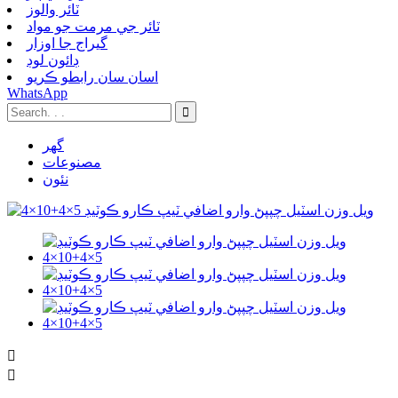
ٽائر والوز
ٽائر جي مرمت جو مواد
گيراج جا اوزار
ڊائون لوڊ
اسان سان رابطو ڪريو
WhatsApp
گهر
مصنوعات
نئون

