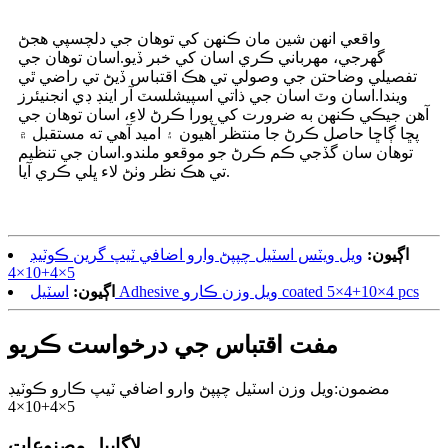
واقعي انهن شين مان ڪنهن کي توهان جي دلچسپي هجڻ
گهرجي، مهرباني ڪري اسان کي خبر ڏيو.اسان توهان جي
تفصيلي وضاحتن جي وصولي تي هڪ اقتباس ڏيڻ تي راضي ٿي
ويندا.اسان وٽ اسان جي ذاتي اسپيشلسٽ آر اينڊ ڊي انجنيئرز
آهن جيڪي ڪنهن به ضرورت کي پورا ڪرڻ لاءِ، اسان توهان جي
پڇا ڳاڇا حاصل ڪرڻ جا منتظر آهيون ۽ اميد آهي ته مستقبل ۾
توهان سان گڏجي ڪم ڪرڻ جو موقعو ملندو.اسان جي تنظيم
تي هڪ نظر وٺڻ لاء ڀلي ڪري آيا.
اڳيون:
ويل ويٽس اسٽيل چپپڻ وارو اضافي ٽيپ گرين ڪوٽيڊ
5×4+10×4
اسٽيل Adhesive ويل وزن ڪارو coated 5×4+10×4 pcs
اڳيون:
مفت اقتباس جي درخواست ڪريو
مضمون:
ويل وزن اسٽيل چپپڻ وارو اضافي ٽيپ ڪارو ڪوٽيڊ
5×4+10×4
لاڳاپيل مصنوعات