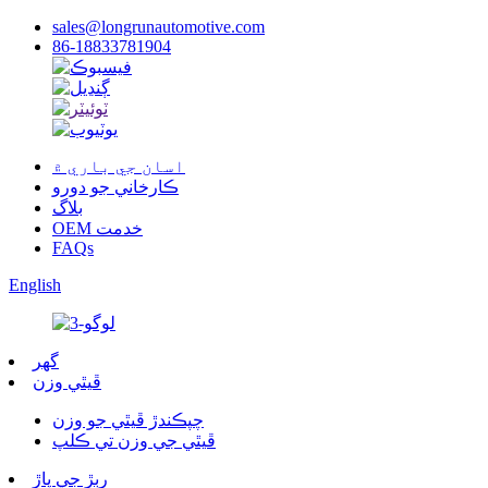
sales@longrunautomotive.com
86-18833781904
اسان جي باري ۾
ڪارخاني جو دورو
بلاگ
OEM خدمت
FAQs
English
گهر
ڦيٿي وزن
چپڪندڙ ڦيٿي جو وزن
ڦيٿي جي وزن تي ڪلپ
رٻڙ جي پاڙ